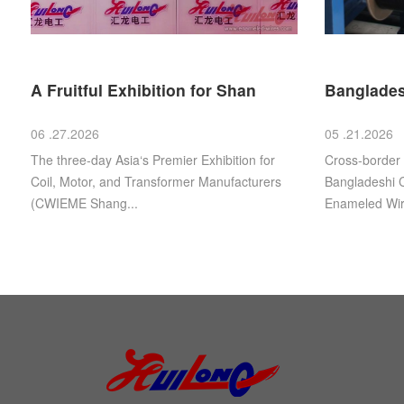
A Fruitful Exhibition for Shan
Banglades
06 .27.2026
05 .21.2026
The three-day Asia‘s Premier Exhibition for
Cross‑border
Coil, Motor, and Transformer Manufacturers
Bangladeshi C
(CWIEME Shang...
Enameled Wire