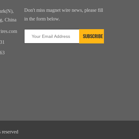
Don't miss magnet wire news, please fill
ark(N),
in the form below.
g, China
ires.com
31
63
s reserved