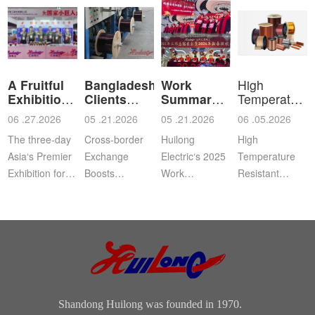
A Fruitful
Bangladeshi
Work
High
Exhibition
Clients
Summary
Temperature
for Shan
Visit Shan
and
Resistant
06 .27.2026
05 .21.2026
05 .21.2026
06 .05.2026
Commendation
Ena
The three-day
Cross‑border
Huilong
High
Asia‘s Premier
Exchange
Electric‘s 2025
Temperature
Exhibition for
Boosts
Work
Resistant
Coil, Motor,
Cooperation |
Summary,
Enameled
and
Bangladeshi
Commendation
Aluminum
Transformer
Clients Visit
and Spring
WireApplication:
Manufacturers
Shandong
Festival Gala
Wire and
(CWIEME
Huilong
was grandly
cableLength:
Shang...
Enameled Wire
held. The co...
Customized...
...
Shandong Huilong was founded in 1970.